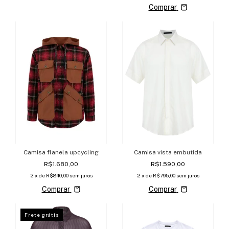
Comprar
Camisa flanela upcycling
Camisa vista embutida
R$1.680,00
R$1.590,00
2
x de
R$840,00
sem juros
2
x de
R$795,00
sem juros
Comprar
Comprar
Frete grátis