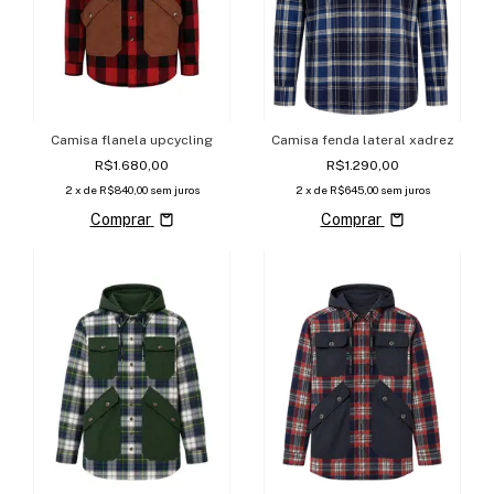
Camisa flanela upcycling
Camisa fenda lateral xadrez
R$1.680,00
R$1.290,00
2
x de
R$840,00
sem juros
2
x de
R$645,00
sem juros
Comprar
Comprar