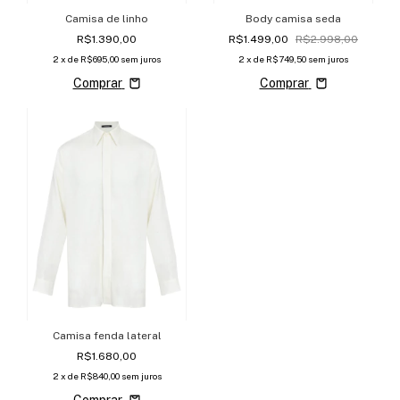
Camisa de linho
Body camisa seda
R$1.390,00
R$1.499,00
R$2.998,00
2
x de
R$695,00
sem juros
2
x de
R$749,50
sem juros
Comprar
Comprar
Camisa fenda lateral
R$1.680,00
2
x de
R$840,00
sem juros