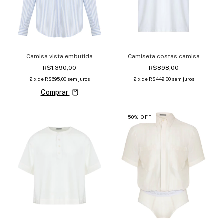
Camisa vista embutida
Camiseta costas camisa
R$1.390,00
R$898,00
2
x de
R$695,00
sem juros
2
x de
R$449,00
sem juros
Comprar
50
%
OFF