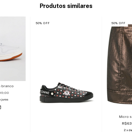
Produtos similares
50
%
OFF
50
%
OFF
a branco
99,00
 juros
Micro 
R$63
2
x d