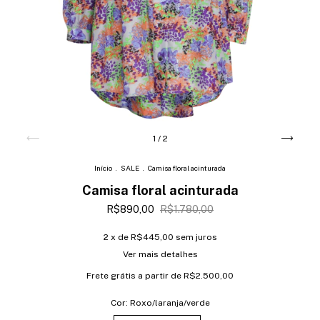
1
/
2
Início
.
SALE
.
Camisa floral acinturada
Camisa floral acinturada
R$890,00
R$1.780,00
2
x de
R$445,00
sem juros
Ver mais detalhes
Frete grátis
a partir de
R$2.500,00
Cor:
Roxo/laranja/verde