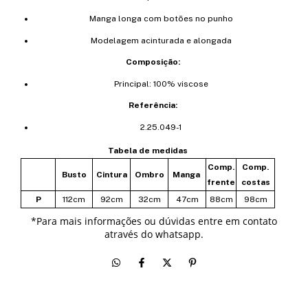
Manga longa com botões no punho
Modelagem acinturada e alongada
Composição:
Principal: 100% viscose
Referência:
2.25.049-1
Tabela de medidas
Comp.
Comp.
Busto
Cintura
Ombro
Manga
frente
costas
P
112cm
92cm
32cm
47cm
88cm
98cm
*
Para mais informações ou dúvidas entre em contato
através do whatsapp.