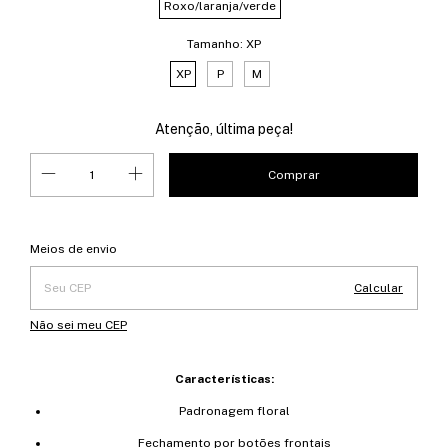
Roxo/laranja/verde
Tamanho:
XP
XP
P
M
Atenção, última peça!
Entregas para o CEP:
Alterar CEP
Meios de envio
Calcular
Não sei meu CEP
Características:
Padronagem floral
Fechamento por botões frontais