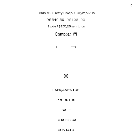
Tênis 518 Betty Boop + Olympikus
R$540,50
R$1.081,00
2
x de
R$270,25
sem juros
Comprar
LANÇAMENTOS
PRODUTOS
SALE
LOJA FÍSICA
CONTATO