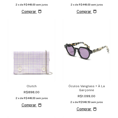
2
x de
R$449,00
sem juros
2
x de
R$449,00
sem juros
Comprar
Comprar
Clutch
Óculos Vanglass + À La
Garçonne
R$898,00
R$1.099,00
2
x de
R$449,00
sem juros
2
x de
R$549,50
sem juros
Comprar
Comprar