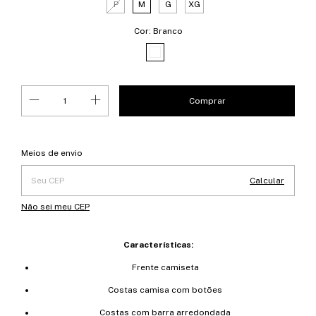
P
M
G
XG
Cor:
Branco
Entregas para o CEP:
Alterar CEP
Meios de envio
Calcular
Não sei meu CEP
Características:
Frente camiseta
Costas camisa com botões
Costas com barra arredondada