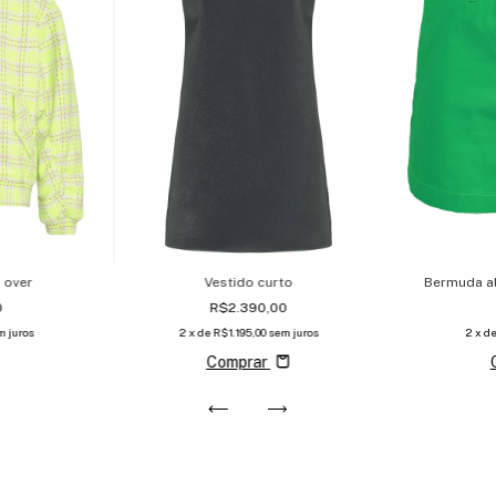
 over
Vestido curto
Bermuda al
0
R$2.390,00
m juros
2
x de
R$1.195,00
sem juros
2
x d
Comprar