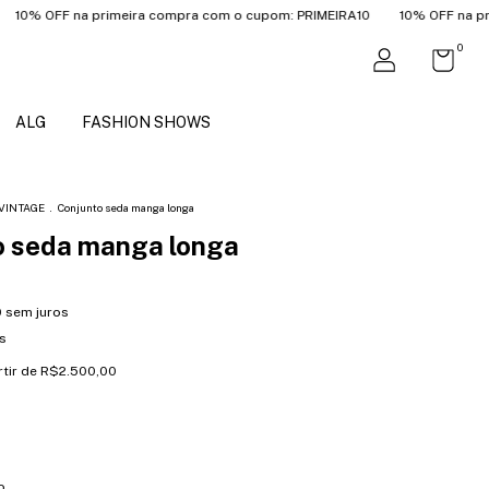
FF na primeira compra com o cupom: PRIMEIRA10
10% OFF na primeira
0
ALG
FASHION SHOWS
VINTAGE
.
Conjunto seda manga longa
o seda manga longa
0
sem juros
s
rtir de
R$2.500,00
o