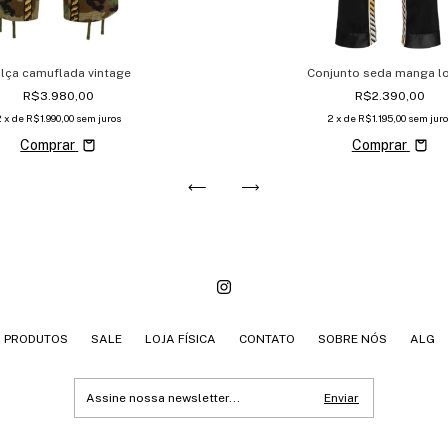
lça camuflada vintage
Conjunto seda manga l
R$3.980,00
R$2.390,00
2
x de
R$1.990,00
sem juros
2
x de
R$1.195,00
sem juro
Comprar
Comprar
PRODUTOS
SALE
LOJA FÍSICA
CONTATO
SOBRE NÓS
ALG