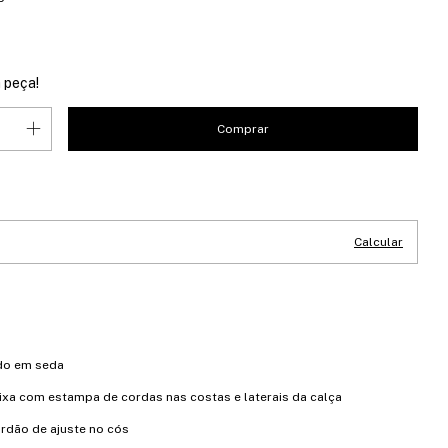
 peça!
CEP:
Alterar CEP
Calcular
do em seda
ixa com estampa de cordas nas costas e laterais da calça
rdão de ajuste no cós