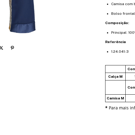
Camisa com b
Bolso frontal
Composição:
Principal: 10
Referência
1.24.041-3
Com
Calça M
Com
Camisa M
*
Para mais in