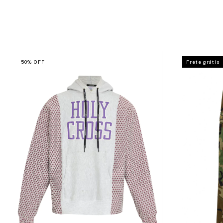
50
%
OFF
Frete grátis