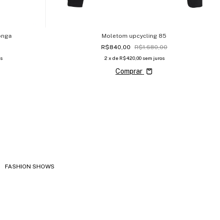
onga
Moletom upcycling 85
R$840,00
R$1.680,00
s
2
x de
R$420,00
sem juros
Comprar
FASHION SHOWS