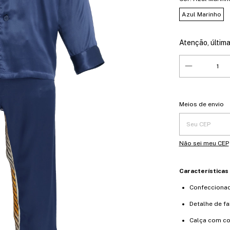
Azul Marinho
Atenção, última
Entregas para o 
Meios de envio
Não sei meu CEP
Características
Confecciona
Detalhe de fa
Calça com co