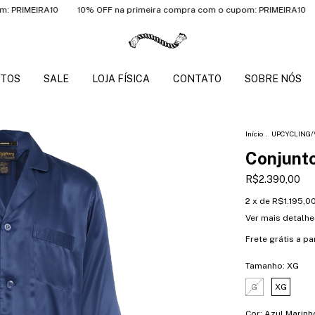
EIRA10
10% OFF na primeira compra com o cupom: PRIMEIRA10
10% O
TOS
SALE
LOJA FÍSICA
CONTATO
SOBRE NÓS
Início
.
UPCYCLING/
Conjunt
R$2.390,00
2
x de
R$1.195,0
Ver mais detalhe
Frete grátis
a pa
Tamanho:
XG
G
XG
Cor:
Azul Marinh