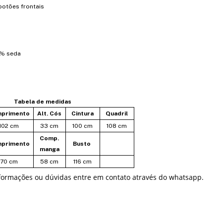
otões frontais
0% seda
Tabela de medidas
primento
Alt. Cós
Cintura
Quadril
102 cm
33 cm
100 cm
108 cm
Comp.
primento
Busto
manga
70 cm
58 cm
116 cm
formações ou dúvidas entre em contato através do whatsapp.