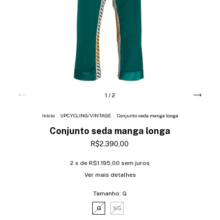
1
/
2
Início
.
UPCYCLING/VINTAGE
.
Conjunto seda manga longa
Conjunto seda manga longa
R$2.390,00
2
x de
R$1.195,00
sem juros
Ver mais detalhes
Tamanho:
G
G
XG