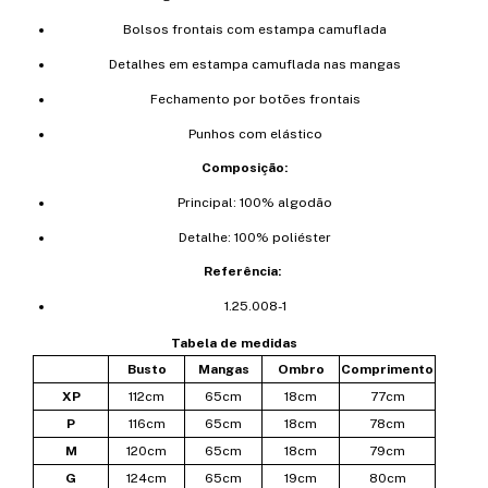
Bolsos frontais com estampa camuflada
Detalhes em estampa camuflada nas mangas
Fechamento por botões frontais
Punhos com elástico
Composição:
Principal: 100% algodão
Detalhe: 100% poliéster
Referência:
1.25.008-1
Tabela de medidas
Busto
Mangas
Ombro
Comprimento
XP
112cm
65cm
18cm
77cm
P
116cm
65cm
18cm
78cm
M
120cm
65cm
18cm
79cm
G
124cm
65cm
19cm
80cm