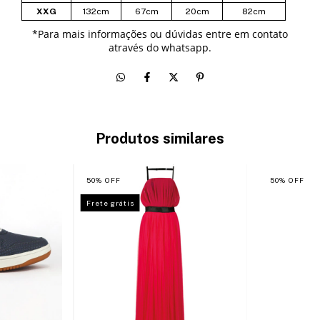
XXG
132cm
67cm
20cm
82cm
*
Para mais informações ou dúvidas entre em contato
através do whatsapp.
Produtos similares
50
%
OFF
50
%
OFF
Frete grátis