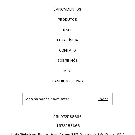
LANÇAMENTOS
PRODUTOS
SALE
LOJA FÍSICA
CONTATO
SOBRE NÓS
ALG
FASHION SHOWS
5511972588666
11 972588666
Loja Pínheiros: Rua Mateus Grous 387, Pinheiros, São Paulo-SP /