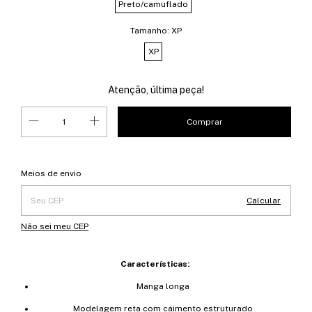
Preto/camuflado
Tamanho:
XP
XP
Atenção, última peça!
Entregas para o CEP:
Alterar CEP
Meios de envio
Calcular
Não sei meu CEP
Características:
Manga longa
Modelagem reta com caimento estruturado