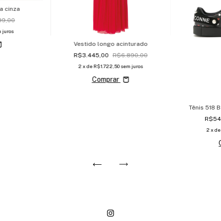
a cinza
99,00
 juros
Vestido longo acinturado
R$3.445,00
R$6.890,00
2
x de
R$1.722,50
sem juros
Comprar
Tênis 518 
R$54
2
x d