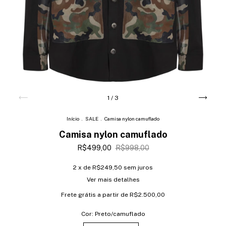
1
/
3
Início
.
SALE
.
Camisa nylon camuflado
Camisa nylon camuflado
R$499,00
R$998,00
2
x de
R$249,50
sem juros
Ver mais detalhes
Frete grátis
a partir de
R$2.500,00
Cor:
Preto/camuflado