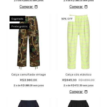
2
x de
R$895,00
sem juros
2
x de
R$1.990,00
sem juros
Comprar
Comprar
Esgotado
50
%
OFF
Frete grátis
Calça camuflada vintage
Calça cós elástico
R$3.980,00
R$945,00
R$1.890,00
2
x de
R$1.990,00
sem juros
2
x de
R$472,50
sem juros
Comprar