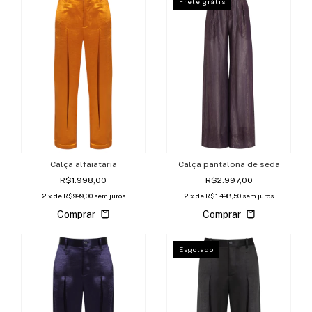
Frete grátis
Calça alfaiataria
Calça pantalona de seda
R$1.998,00
R$2.997,00
2
x de
R$999,00
sem juros
2
x de
R$1.498,50
sem juros
Comprar
Comprar
Esgotado