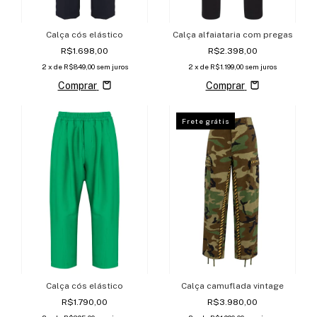
Calça cós elástico
Calça alfaiataria com pregas
R$1.698,00
R$2.398,00
2
x de
R$849,00
sem juros
2
x de
R$1.199,00
sem juros
Comprar
Comprar
Frete grátis
Calça cós elástico
Calça camuflada vintage
R$1.790,00
R$3.980,00