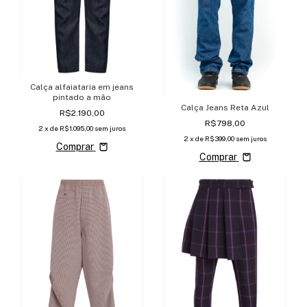
Calça alfaiataria em jeans
pintado a mão
Calça Jeans Reta Azul
R$2.190,00
R$798,00
2
x de
R$1.095,00
sem juros
2
x de
R$399,00
sem juros
Comprar
Comprar