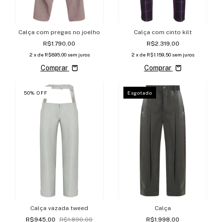
Calça com pregas no joelho
Calça com cinto kilt
R$1.790,00
R$2.319,00
2
x de
R$895,00
sem juros
2
x de
R$1.159,50
sem juros
Comprar
Comprar
50
%
OFF
Esgotado
Calça vazada tweed
Calça
R$945,00
R$1.890,00
R$1.998,00