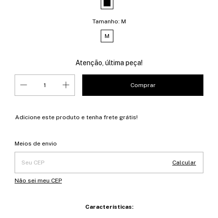
Tamanho:
M
M
Atenção, última peça!
Adicione este produto e
tenha frete grátis!
Entregas para o CEP:
Alterar CEP
Meios de envio
Calcular
Não sei meu CEP
Características: