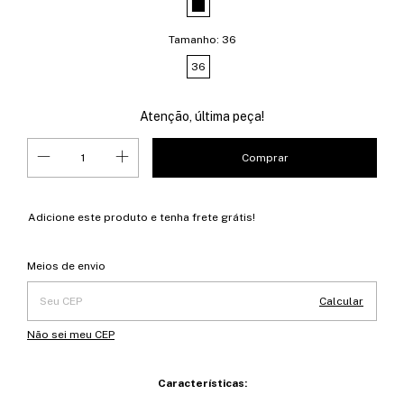
Tamanho:
36
36
Atenção, última peça!
Adicione este produto e
tenha frete grátis!
Entregas para o CEP:
Alterar CEP
Meios de envio
Calcular
Não sei meu CEP
Características: