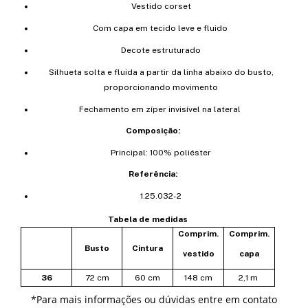
Vestido corset
Com capa em tecido leve e fluido
Decote estruturado
Silhueta solta e fluida a partir da linha abaixo do busto,
proporcionando movimento
Fechamento em zíper invisível na lateral
Composição:
Principal: 100% poliéster
Referência:
1.25.032-2
Tabela de medidas
Comprim.
Comprim.
Busto
Cintura
vestido
capa
36
72 cm
60 cm
148 cm
2,1 m
*
Para mais informações ou dúvidas entre em contato