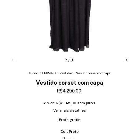
1
/
3
Início
.
FEMININO
.
Vestidos
.
Vestido corset com capa
Vestido corset com capa
R$4.290,00
2
x de
R$2.145,00
sem juros
Ver mais detalhes
Frete grátis
Cor:
Preto