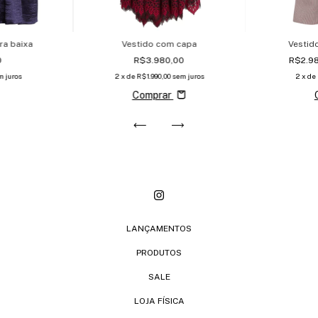
ra baixa
Vestido com capa
Vestid
0
R$3.980,00
R$2.9
m juros
2
x de
R$1.990,00
sem juros
2
x de
Comprar
LANÇAMENTOS
PRODUTOS
SALE
LOJA FÍSICA