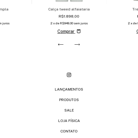
ampla
Calça tweed alfaiataria
Tr
R$1.898,00
m juros
2
x de
R$949,00
sem juros
2
x de
Comprar
LANÇAMENTOS
PRODUTOS
SALE
LOJA FÍSICA
CONTATO