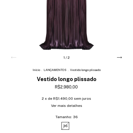
1
/
2
Início
.
LANÇAMENTOS
.
Vestido longo plissado
Vestido longo plissado
R$2.980,00
2
x de
R$1.490,00
sem juros
Ver mais detalhes
Tamanho:
36
36