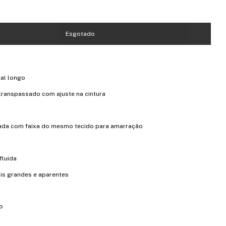
:
tal longo
ranspassado com ajuste na cintura
ada com faixa do mesmo tecido para amarração
fluida
ais grandes e aparentes
o