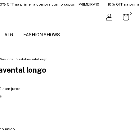
 na primeira compra com o cupom: PRIMEIRA10
10% OFF na primeira co
0
ALG
FASHION SHOWS
Vestidos
.
Vestido avental longo
avental longo
0
sem juros
s
ho único