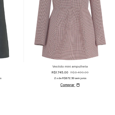
Vestido mini ampulheta
R$1.745,00
R$3.490,00
s
2
x de
R$872,50
sem juros
Comprar