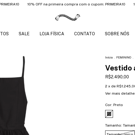
A10
10% OFF na primeira compra com o cupom: PRIMEIRA10
10% OFF
TOS
SALE
LOJA FÍSICA
CONTATO
SOBRE NÓS
Início
.
FEMININO
.
Vestido 
R$2.490,00
2
x de
R$1.245,0
Ver mais detalhe
Cor:
Preto
Tamanho:
Taman
Tamanho único