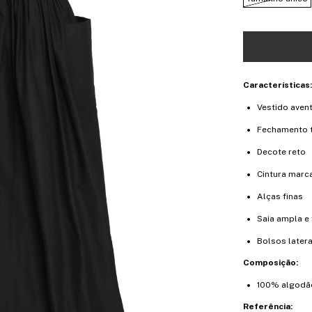
Características
Vestido aven
Fechamento t
Decote reto
Cintura marc
Alças finas
Saia ampla e 
Bolsos later
Composição:
100% algodã
Referência: