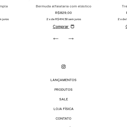
ampla
Bermuda alfaiataria com elástico
Tr
R$829,00
m juros
2
x de
R$414,50
sem juros
2
x de
Comprar
LANÇAMENTOS
PRODUTOS
SALE
LOJA FÍSICA
CONTATO