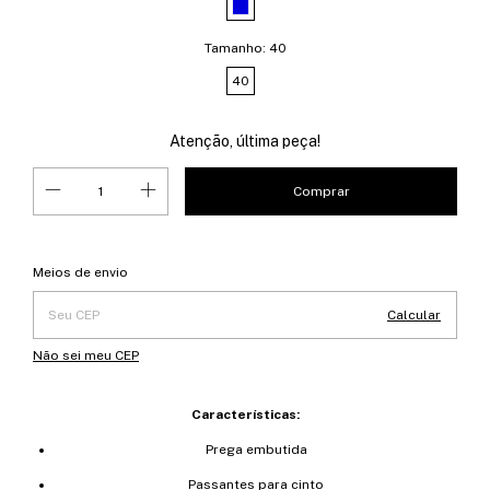
Tamanho:
40
40
Atenção, última peça!
Entregas para o CEP:
Alterar CEP
Meios de envio
Calcular
Não sei meu CEP
Características:
Prega embutida
Passantes para cinto