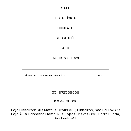
SALE
LOJA FÍSICA
CONTATO
SOBRE NÓS
ALG
FASHION SHOWS
5511972588666
11 972588666
Loja Pínheiros: Rua Mateus Grous 387, Pinheiros, São Paulo-SP /
Loja À La Garçonne Home: Rua Lopes Chaves 383, Barra Funda,
São Paulo - SP