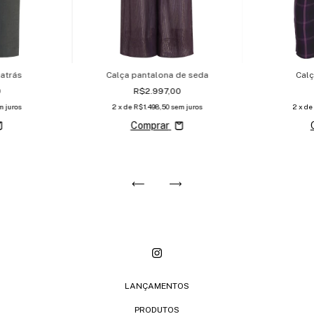
 atrás
Calça pantalona de seda
Calç
0
R$2.997,00
m juros
2
x de
R$1.498,50
sem juros
2
x d
Comprar
LANÇAMENTOS
PRODUTOS