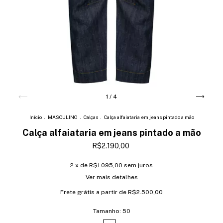
1
/
4
Início
.
MASCULINO
.
Calças
.
Calça alfaiataria em jeans pintado a mão
Calça alfaiataria em jeans pintado a mão
R$2.190,00
2
x de
R$1.095,00
sem juros
Ver mais detalhes
Frete grátis
a partir de
R$2.500,00
Tamanho:
50