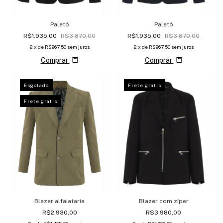
Paletó
Paletó
R$1.935,00
R$3.870,00
R$1.935,00
R$3.870,00
2
x de
R$967,50
sem juros
2
x de
R$967,50
sem juros
Comprar
Comprar
Esgotado
Frete grátis
Frete grátis
Blazer alfaiataria
Blazer com zíper
R$2.930,00
R$3.980,00