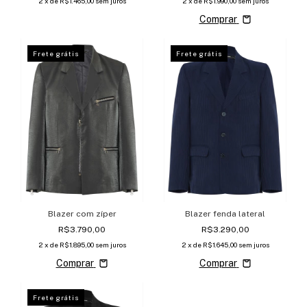
2
x de
R$1.465,00
sem juros
2
x de
R$1.990,00
sem juros
Comprar
Frete grátis
Frete grátis
Blazer com zíper
Blazer fenda lateral
R$3.790,00
R$3.290,00
2
x de
R$1.895,00
sem juros
2
x de
R$1.645,00
sem juros
Comprar
Comprar
Frete grátis