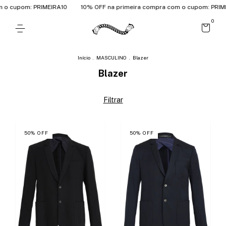
o cupom: PRIMEIRA10
10% OFF na primeira compra com o cupom: PRIMEI
0
Início
.
MASCULINO
.
Blazer
Blazer
Filtrar
50
%
OFF
50
%
OFF