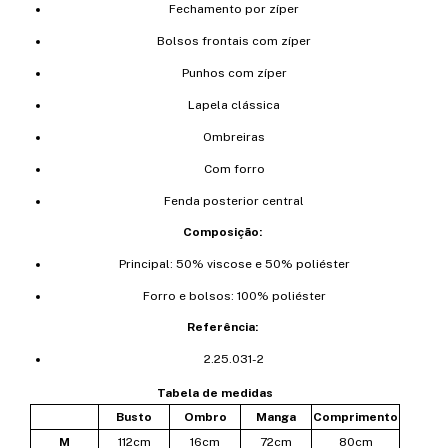
Fechamento por zíper
Bolsos frontais com zíper
Punhos com zíper
Lapela clássica
Ombreiras
Com forro
Fenda posterior central
Composição:
Principal: 50% viscose e 50% poliéster
Forro e bolsos: 100% poliéster
Referência:
2.25.031-2
Tabela de medidas
Busto
Ombro
Manga
Comprimento
M
112cm
16cm
72cm
80cm