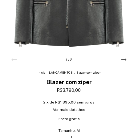
1
/
2
Início
.
LANÇAMENTOS
.
Blazer com zíper
Blazer com zíper
R$3.790,00
2
x de
R$1.895,00
sem juros
Ver mais detalhes
Frete grátis
Tamanho:
M