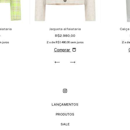
iataria
Jaqueta alfaiataria
Calça
0
R$2.980,00
m juros
2
x de
R$1.490,00
sem juros
2
x d
Comprar
LANÇAMENTOS
PRODUTOS
SALE