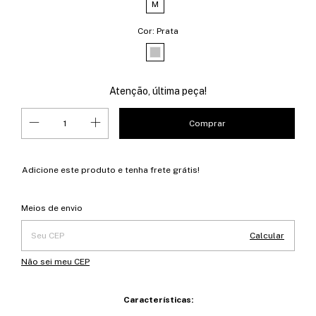
M
Cor:
Prata
Atenção, última peça!
Adicione este produto e
tenha frete grátis!
Entregas para o CEP:
Alterar CEP
Meios de envio
Calcular
Não sei meu CEP
Características: