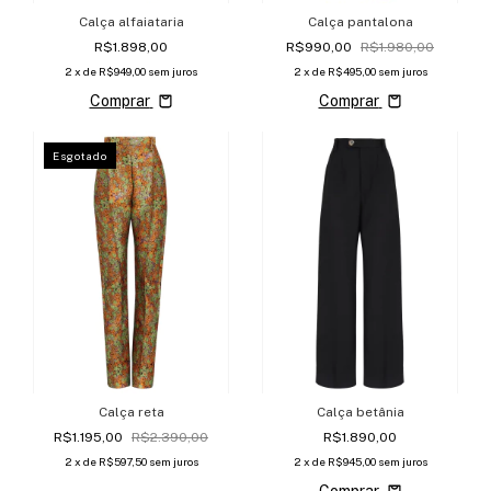
Calça alfaiataria
Calça pantalona
R$1.898,00
R$990,00
R$1.980,00
2
x de
R$949,00
sem juros
2
x de
R$495,00
sem juros
Comprar
Comprar
Esgotado
Calça reta
Calça betânia
R$1.195,00
R$2.390,00
R$1.890,00
2
x de
R$597,50
sem juros
2
x de
R$945,00
sem juros
Comprar