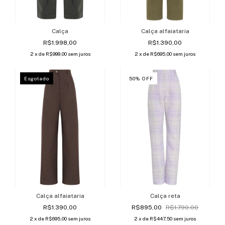
Calça
Calça alfaiataria
R$1.998,00
R$1.390,00
2
x de
R$999,00
sem juros
2
x de
R$695,00
sem juros
Esgotado
50
%
OFF
Calça alfaiataria
Calça reta
R$1.390,00
R$895,00
R$1.790,00
2
x de
R$695,00
sem juros
2
x de
R$447,50
sem juros