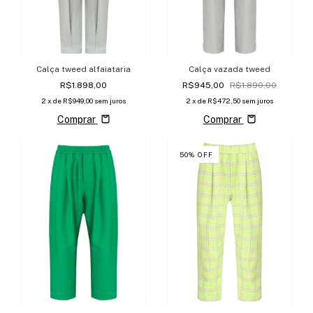
Calça tweed alfaiataria
Calça vazada tweed
R$1.898,00
R$945,00
R$1.890,00
2
x de
R$949,00
sem juros
2
x de
R$472,50
sem juros
Comprar
Comprar
50
%
OFF