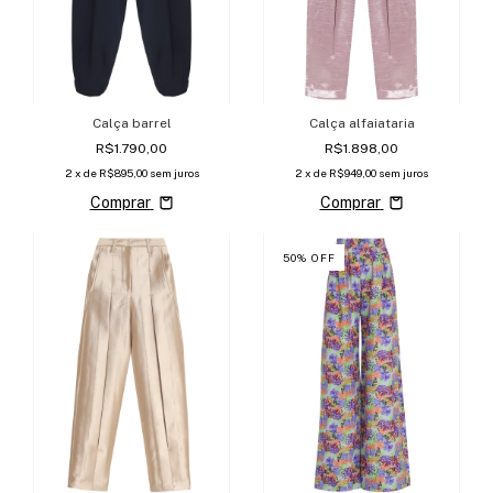
Calça barrel
Calça alfaiataria
R$1.790,00
R$1.898,00
2
x de
R$895,00
sem juros
2
x de
R$949,00
sem juros
Comprar
Comprar
50
%
OFF