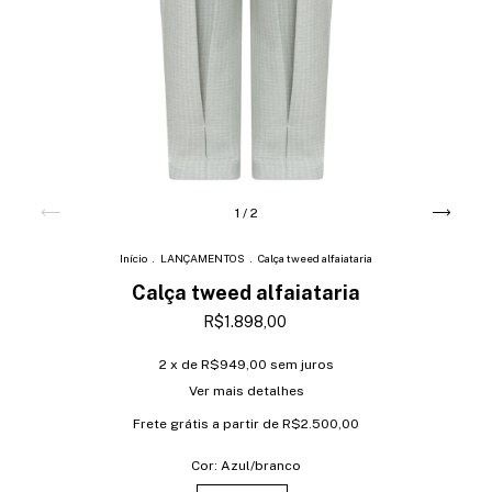
1
/
2
Início
.
LANÇAMENTOS
.
Calça tweed alfaiataria
Calça tweed alfaiataria
R$1.898,00
2
x de
R$949,00
sem juros
Ver mais detalhes
Frete grátis
a partir de
R$2.500,00
Cor:
Azul/branco