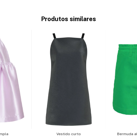
Produtos similares
ampla
Vestido curto
Bermuda al