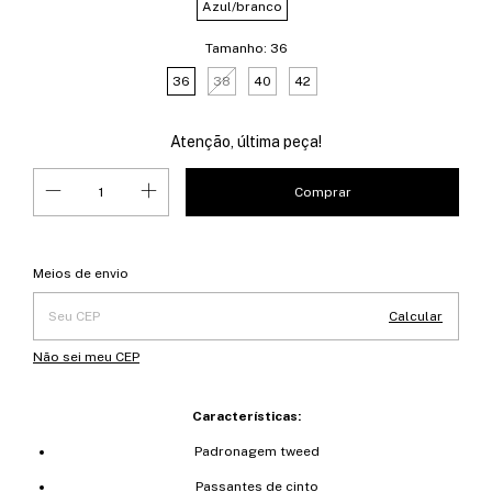
Azul/branco
Tamanho:
36
36
38
40
42
Atenção, última peça!
Entregas para o CEP:
Alterar CEP
Meios de envio
Calcular
Não sei meu CEP
Características:
Padronagem tweed
Passantes de cinto