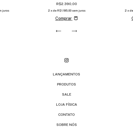
R$2.390,00
m juros
2
x de
R$1.195,00
sem juros
2
x d
Comprar
LANÇAMENTOS
PRODUTOS
SALE
LOJA FÍSICA
CONTATO
SOBRE NÓS