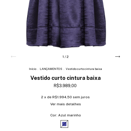
1
/
2
Início
.
LANÇAMENTOS
.
Vestido curto cintura baixa
Vestido curto cintura baixa
R$3.989,00
2
x de
R$1.994,50
sem juros
Ver mais detalhes
Cor:
Azul marinho