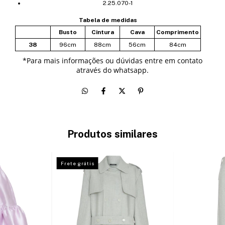
2.25.070-1
Tabela de medidas
Busto
Cintura
Cava
Comprimento
38
96cm
88cm
56cm
84cm
*
Para mais informações ou dúvidas entre em contato
através do whatsapp.
Produtos similares
Frete grátis