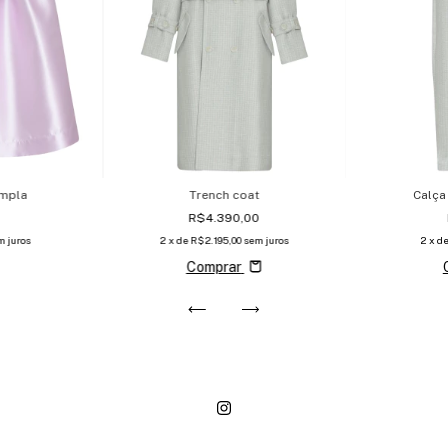
ampla
Trench coat
Calça
R$4.390,00
m juros
2
x de
R$2.195,00
sem juros
2
x d
Comprar