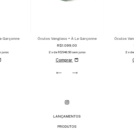
La Garçonne
Óculos Vanglass + À La Garçonne
Óculos Van
0
R$1.099,00
 juros
2
x de
R$549,50
sem juros
2
x d
Comprar
LANÇAMENTOS
PRODUTOS