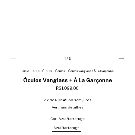
1
/
2
Início
.
ACESSÓRIOS
.
Óculos
.
Óculos Vanglass + À La Garçonne
Óculos Vanglass + À La Garçonne
R$1.099,00
2
x de
R$549,50
sem juros
Ver mais detalhes
Cor:
Azul/tartaruga
Azul/tartaruga