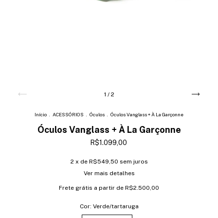
1
/
2
Início
.
ACESSÓRIOS
.
Óculos
.
Óculos Vanglass + À La Garçonne
Óculos Vanglass + À La Garçonne
R$1.099,00
2
x de
R$549,50
sem juros
Ver mais detalhes
Frete grátis
a partir de
R$2.500,00
Cor:
Verde/tartaruga