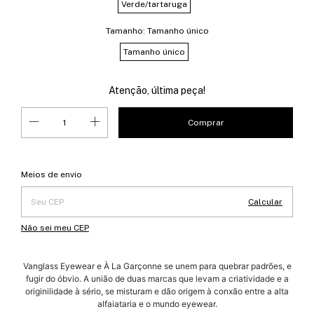
Verde/tartaruga
Tamanho:
Tamanho único
Tamanho único
Atenção, última peça!
Entregas para o CEP:
Alterar CEP
Meios de envio
Calcular
Não sei meu CEP
Vanglass Eyewear e À La Garçonne se unem para quebrar padrões, e
fugir do óbvio. A união de duas marcas que levam a criatividade e a
originilidade à sério, se misturam e dão origem à conxão entre a alta
alfaiataria e o mundo eyewear.