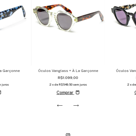
La Garçonne
Óculos Vanglass + À La Garçonne
Óculos Van
0
R$1.099,00
 juros
2
x de
R$549,50
sem juros
2
x d
Comprar