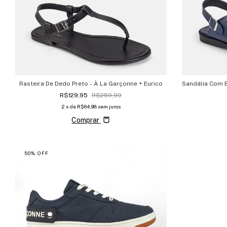
Rasteira De Dedo Preto - À La Garçonne + Eurico
Sandália Com B
R$129,95
R$259,90
2
x de
R$64,98
sem juros
Comprar
50
%
OFF