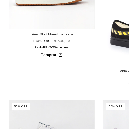
Tênis Skid Manobra cinza
R$299,50
R$599,00
2
x de
R$149,75
sem juros
Comprar
Tênis
50
%
OFF
50
%
OFF