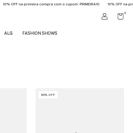
F na primeira compra com o cupom: PRIMEIRA10
10% OFF na primeira c
0
ALG
FASHION SHOWS
50
%
OFF