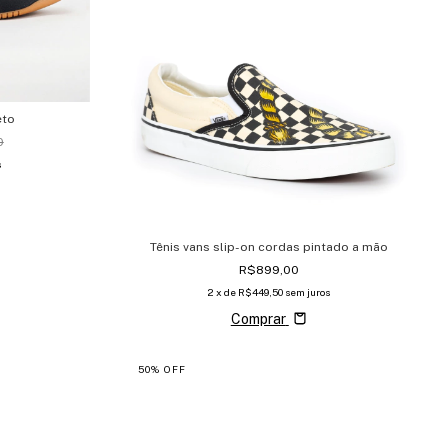
eto
0
s
Tênis vans slip-on cordas pintado a mão
R$899,00
2
x de
R$449,50
sem juros
Comprar
50
%
OFF