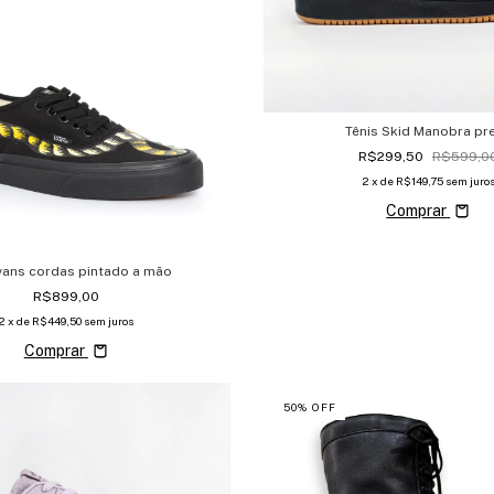
Tênis Skid Manobra pr
R$299,50
R$599,0
2
x de
R$149,75
sem juro
Comprar
 vans cordas pintado a mão
R$899,00
2
x de
R$449,50
sem juros
Comprar
50
%
OFF