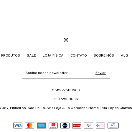
PRODUTOS
SALE
LOJA FÍSICA
CONTATO
SOBRE NÓS
ALG
5511972588666
11 972588666
s 387, Pinheiros, São Paulo-SP / Loja À La Garçonne Home: Rua Lopes Chaves 