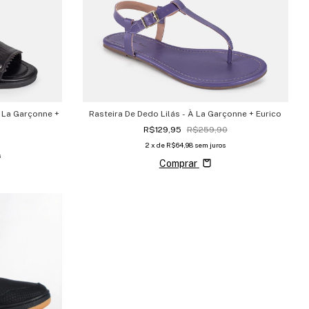
 La Garçonne +
Rasteira De Dedo Lilás - À La Garçonne + Eurico
R$129,95
R$259,90
2
x de
R$64,98
sem juros
s
Comprar