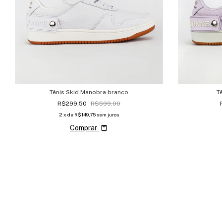
Tênis Skid Manobra branco
T
R$299,50
R$599,00
2
x de
R$149,75
sem juros
Comprar