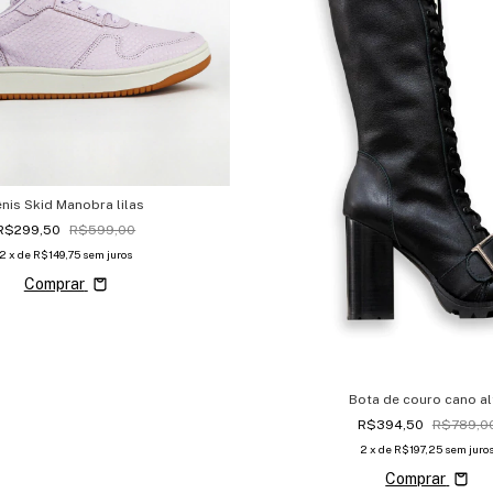
ênis Skid Manobra lilas
R$299,50
R$599,00
2
x de
R$149,75
sem juros
Comprar
Bota de couro cano al
R$394,50
R$789,0
2
x de
R$197,25
sem juro
Comprar