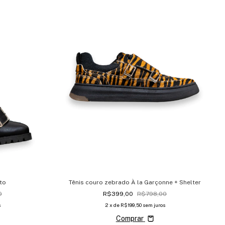
to
Tênis couro zebrado À la Garçonne + Shelter
0
R$399,00
R$798,00
s
2
x de
R$199,50
sem juros
Comprar