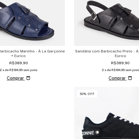
arbicacho Marinho - À La Garçonne
Sandália com Barbicacho Preto - À
+ Eurico
Eurico
R$389,90
R$389,90
2
x de
R$194,95
sem juros
2
x de
R$194,95
sem juro
Comprar
Comprar
50
%
OFF