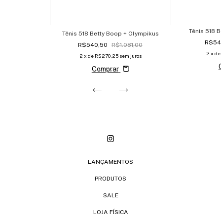
Tênis 518 
Tênis 518 Betty Boop + Olympikus
R$54
R$540,50
R$1.081,00
2
x d
2
x de
R$270,25
sem juros
Comprar
LANÇAMENTOS
PRODUTOS
SALE
LOJA FÍSICA