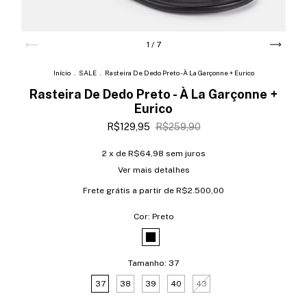
1
/
7
Início
.
SALE
.
Rasteira De Dedo Preto - À La Garçonne + Eurico
Rasteira De Dedo Preto - À La Garçonne +
Eurico
R$129,95
R$259,90
2
x de
R$64,98
sem juros
Ver mais detalhes
Frete grátis
a partir de
R$2.500,00
Cor:
Preto
Tamanho:
37
37
38
39
40
43