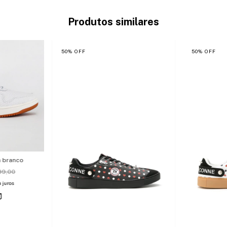
Produtos similares
50
%
OFF
50
%
OFF
a branco
99,00
 juros