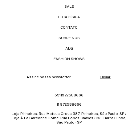
SALE
LOJA FÍSICA
CONTATO
SOBRE NÓS
ALG
FASHION SHOWS
5511972588666
11 972588666
Loja Pínheiros: Rua Mateus Grous 387, Pinheiros, São Paulo-SP /
Loja À La Garçonne Home: Rua Lopes Chaves 383, Barra Funda,
São Paulo - SP