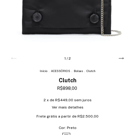
1
/
2
Início
.
ACESSÓRIOS
.
Bolsas
.
Clutch
Clutch
R$898,00
2
x de
R$449,00
sem juros
Ver mais detalhes
Frete grátis
a partir de
R$2.500,00
Cor:
Preto