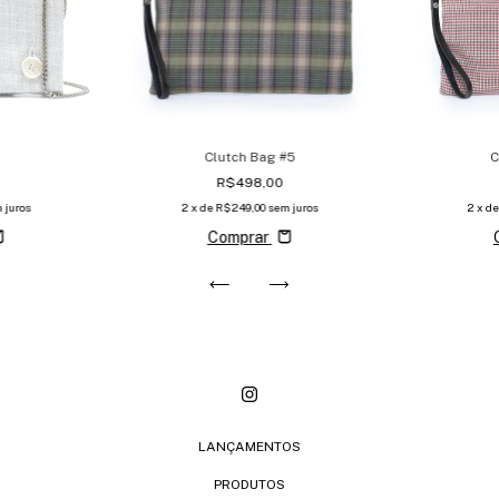
Clutch Bag #5
C
R$498,00
 juros
2
x de
R$249,00
sem juros
2
x d
Comprar
LANÇAMENTOS
PRODUTOS