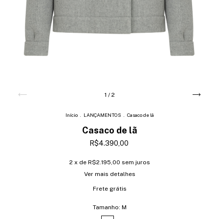
1
/
2
Início
.
LANÇAMENTOS
.
Casaco de lã
Casaco de lã
R$4.390,00
2
x de
R$2.195,00
sem juros
Ver mais detalhes
Frete grátis
Tamanho:
M