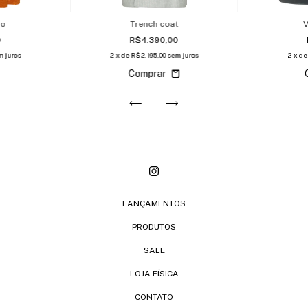
go
Trench coat
V
0
R$4.390,00
m juros
2
x de
R$2.195,00
sem juros
2
x d
Comprar
LANÇAMENTOS
PRODUTOS
SALE
LOJA FÍSICA
CONTATO