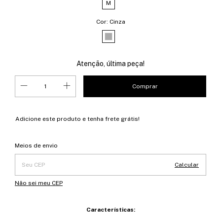
M
Cor:
Cinza
Atenção, última peça!
Adicione este produto e
tenha frete grátis!
Entregas para o CEP:
Alterar CEP
Meios de envio
Calcular
Não sei meu CEP
Características: