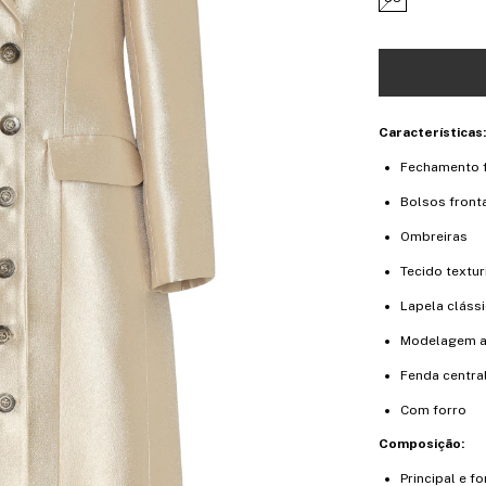
Características:
Fechamento f
Bolsos front
Ombreiras
Tecido textur
Lapela cláss
Modelagem a
Fenda central
Com forro
Composição:
Principal e f