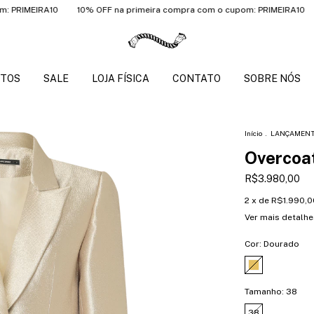
EIRA10
10% OFF na primeira compra com o cupom: PRIMEIRA10
10% O
TOS
SALE
LOJA FÍSICA
CONTATO
SOBRE NÓS
Início
.
LANÇAMEN
Overcoat
R$3.980,00
2
x de
R$1.990,0
Ver mais detalhe
Cor:
Dourado
Tamanho:
38
38