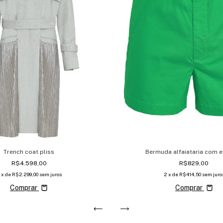
Trench coat pliss
Bermuda alfaiataria com e
R$4.598,00
R$829,00
x de
R$2.299,00
sem juros
2
x de
R$414,50
sem juro
Comprar
Comprar