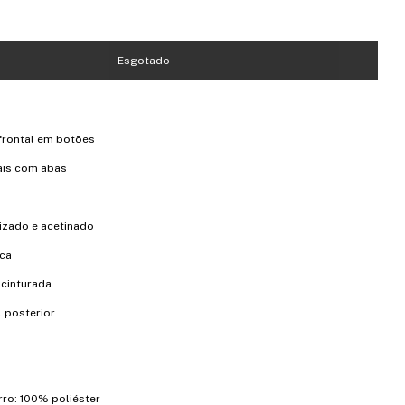
rontal em botões
ais com abas
izado e acetinado
ica
cinturada
 posterior
orro: 100% poliéster