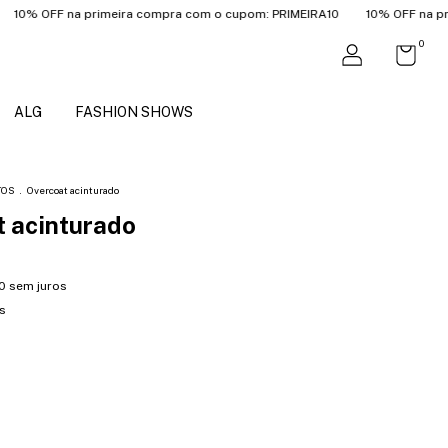
FF na primeira compra com o cupom: PRIMEIRA10
10% OFF na primeira 
0
ALG
FASHION SHOWS
TOS
.
Overcoat acinturado
 acinturado
0
sem juros
s