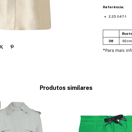
Referência:
2.25.047-1
Bust
38
92cm
*
Para mais in
Produtos similares