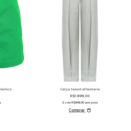
lástico
Calça tweed alfaiataria
R$1.898,00
s
2
x de
R$949,00
sem juros
Comprar