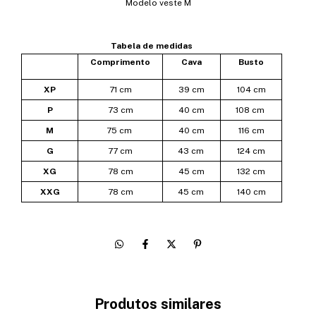
Modelo veste M
Tabela de medidas
Comprimento
Cava
Busto
XP
71 cm
39 cm
104 cm
P
73 cm
40 cm
108 cm
M
75 cm
40 cm
116 cm
G
77 cm
43 cm
124 cm
XG
78 cm
45 cm
132 cm
XXG
78 cm
45 cm
140 cm
Produtos similares