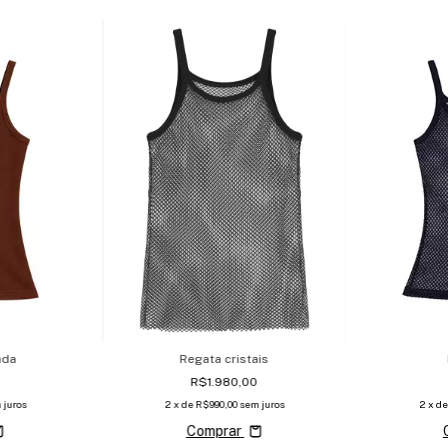
ada
Regata cristais
R$1.980,00
 juros
2
x d
2
x de
R$990,00
sem juros
Comprar