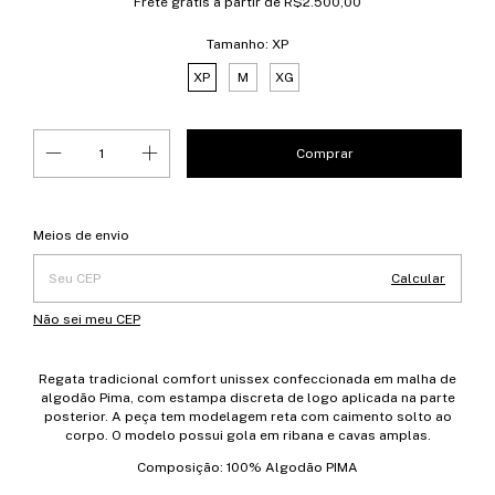
Frete grátis
a partir de
R$2.500,00
Tamanho:
XP
XP
M
XG
Entregas para o CEP:
Alterar CEP
Meios de envio
Calcular
Não sei meu CEP
Regata tradicional comfort unissex confeccionada em malha de
algodão Pima, com estampa discreta de logo aplicada na parte
posterior. A peça tem modelagem reta com caimento solto ao
corpo. O modelo possui gola em ribana e cavas amplas.
Composição: 100% Algodão PIMA