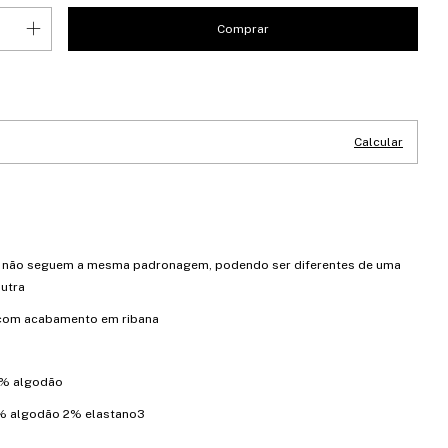
CEP:
Alterar CEP
Calcular
 não seguem a mesma padronagem, podendo ser diferentes de uma
outra
 com acabamento em ribana
00% algodão
% algodão 2% elastano3