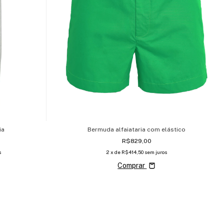
ia
Bermuda alfaiataria com elástico
R$829,00
s
2
x de
R$414,50
sem juros
Comprar