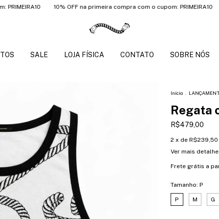
EIRA10
10% OFF na primeira compra com o cupom: PRIMEIRA10
10% O
TOS
SALE
LOJA FÍSICA
CONTATO
SOBRE NÓS
Início
.
LANÇAMEN
Regata 
R$479,00
2
x de
R$239,50
Ver mais detalhe
Frete grátis
a pa
Tamanho:
P
P
M
G