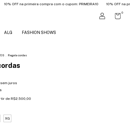
FF na primeira compra com o cupom: PRIMEIRA10
10% OFF na primeira 
0
ALG
FASHION SHOWS
TOS
.
Regata cordas
cordas
sem juros
s
rtir de
R$2.500,00
XG