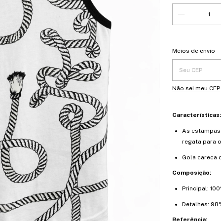
Entregas para o 
Meios de envio
Não sei meu CEP
Características:
As estampas
regata para 
Gola careca
Composição:
Principal: 1
Detalhes: 98
Referência: