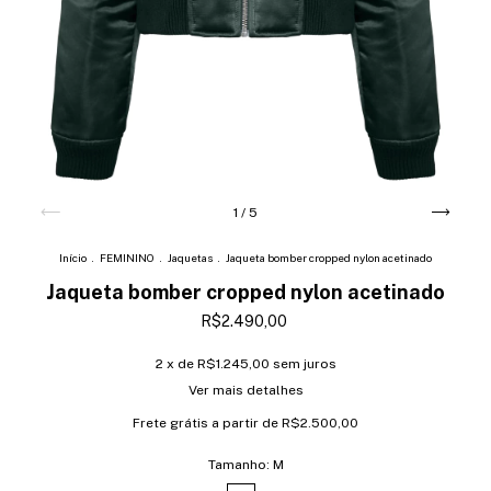
1
/
5
Início
.
FEMININO
.
Jaquetas
.
Jaqueta bomber cropped nylon acetinado
Jaqueta bomber cropped nylon acetinado
R$2.490,00
2
x de
R$1.245,00
sem juros
Ver mais detalhes
Frete grátis
a partir de
R$2.500,00
Tamanho:
M