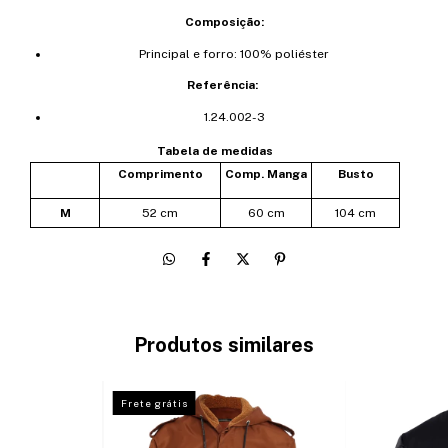
Composição:
Principal e forro: 100% poliéster
Referência:
1.24.002-3
Tabela de medidas
Comprimento
Comp. Manga
Busto
M
52 cm
60 cm
104 cm
Produtos similares
Frete grátis