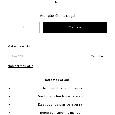
M
Atenção, última peça!
Entregas para o CEP:
Alterar CEP
Meios de envio
Calcular
Não sei meu CEP
Características:
Fechamento frontal por zíper
Dois bolsos fenda nas laterais
Elásticos nos punhos e barra
Bolso com zíper na manga