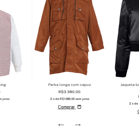
ling
Parka longa com capuz
Jaqueta 
0
R$3.380,00
m juros
2
x de
R$1.690,00
sem juros
2
x de
Comprar