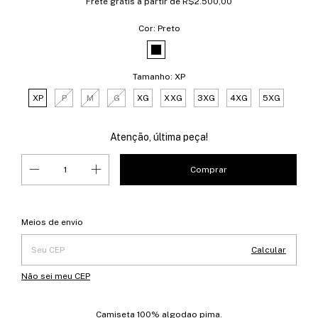
Frete grátis
a partir de
R$2.500,00
Cor:
Preto
Tamanho:
XP
XP
P
M
G
XG
XXG
3XG
4XG
5XG
Atenção, última peça!
Entregas para o CEP:
Alterar CEP
Meios de envio
Calcular
Não sei meu CEP
Camiseta 100% algodao pima.