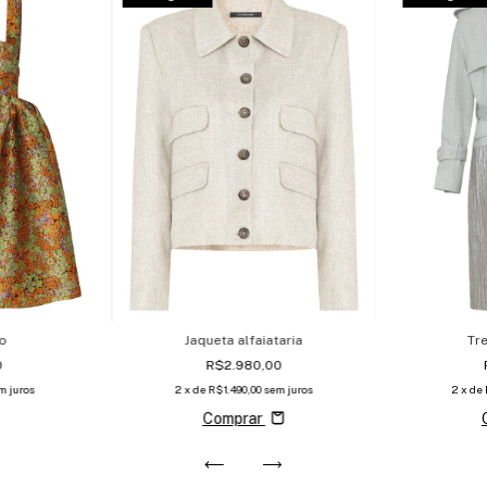
to
Jaqueta alfaiataria
Tr
0
R$2.980,00
m juros
2
x de
R$1.490,00
sem juros
2
x de
Comprar