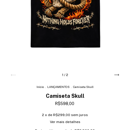
1
/
2
Início
.
LANÇAMENTOS
.
Camiseta Skull
Camiseta Skull
R$598,00
2
x de
R$299,00
sem juros
Ver mais detalhes