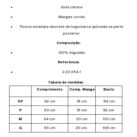
Gola careca
Mangas curtas
Possui estampa discreta de logomarca aplicada na parte
posterior.
Composição:
100% Algodão
Referência:
2.23.054-1
Tabela de medidas
Comprimento
Comp. Manga
Busto
XP
62 cm
18 cm
84 cm
P
63 cm
19 cm
92 cm
M
64 cm
20 cm
100 cm
G
65 cm
20 cm
108 cm