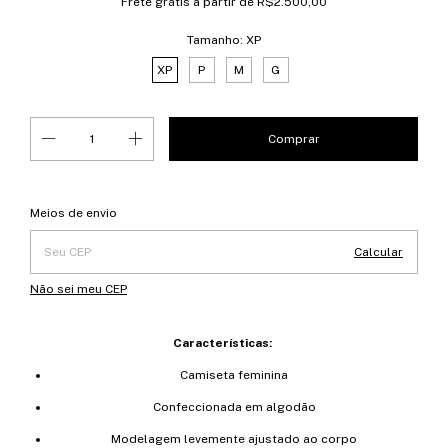
Frete grátis
a partir de
R$2.500,00
Tamanho:
XP
XP
P
M
G
Entregas para o CEP:
Alterar CEP
Meios de envio
Calcular
Não sei meu CEP
Características:
Camiseta feminina
Confeccionada em algodão
Modelagem levemente ajustado ao corpo