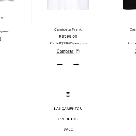
orm
Camiseta Frank
Cam
 juros
R$598,00
2
x de
R$299,00
sem juros
2
x d
Comprar
LANÇAMENTOS
PRODUTOS
SALE