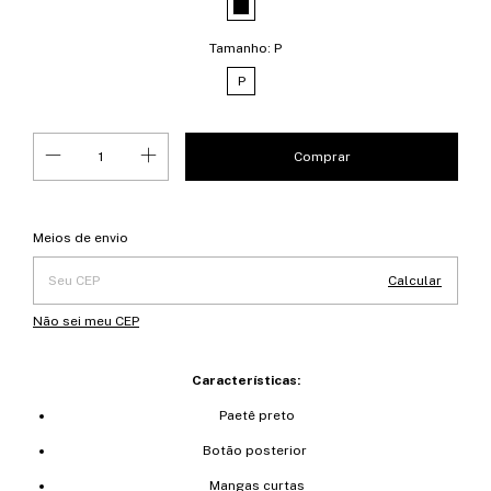
Tamanho:
P
P
Entregas para o CEP:
Alterar CEP
Meios de envio
Calcular
Não sei meu CEP
Características:
Paetê preto
Botão posterior
Mangas curtas