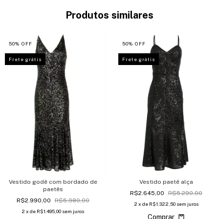
Produtos similares
50
%
OFF
50
%
OFF
Frete grátis
Frete grátis
Vestido paetê alça
Vestido godê com bordado de
paetês
R$2.645,00
R$5.290,00
R$2.990,00
R$5.980,00
2
x de
R$1.322,50
sem juros
2
x de
R$1.495,00
sem juros
Comprar