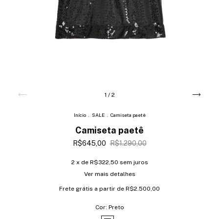
1
/
2
Início
.
SALE
.
Camiseta paetê
Camiseta paetê
R$645,00
R$1.290,00
2
x de
R$322,50
sem juros
Ver mais detalhes
Frete grátis
a partir de
R$2.500,00
Cor:
Preto