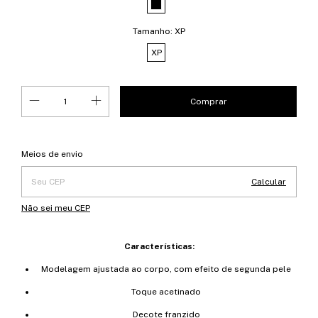
Tamanho:
XP
XP
Entregas para o CEP:
Alterar CEP
Meios de envio
Calcular
Não sei meu CEP
Características:
Modelagem ajustada ao corpo, com efeito de segunda pele
Toque acetinado
Decote franzido