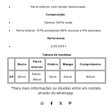
Parte inferior com tecido texturizado
Composição:
Camisa: 100% seda
Parte inferior: 57% poliamida 38% viscose e 5% elastano
Referência:
2.25.033-1
Tabela de medidas
Parte
Busto
Ombro
Manga
Comprimento
inferior
64cm -
XP
92cm
13cm
64cm
84cm
84cm
*
Para mais informações ou dúvidas entre em contato
através do whatsapp.