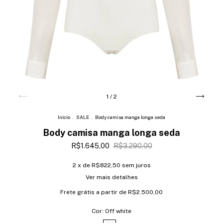
1
/
2
Início
.
SALE
.
Body camisa manga longa seda
Body camisa manga longa seda
R$1.645,00
R$3.290,00
2
x de
R$822,50
sem juros
Ver mais detalhes
Frete grátis
a partir de
R$2.500,00
Cor:
Off white