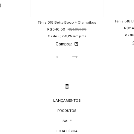
Tênis 518 
Tênis 518 Betty Boop + Olympikus
R$54
R$540,50
R$1.081,00
2
x d
2
x de
R$270,25
sem juros
Comprar
LANÇAMENTOS
PRODUTOS
SALE
LOJA FÍSICA