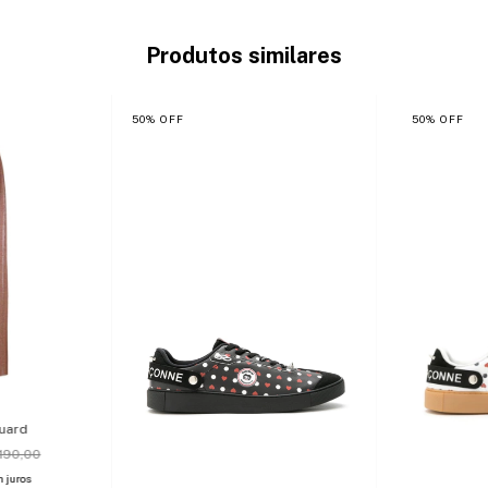
Produtos similares
50
%
OFF
50
%
OFF
quard
190,00
 juros