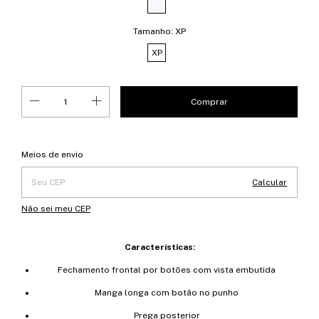
Tamanho:
XP
XP
Entregas para o CEP:
Alterar CEP
Meios de envio
Calcular
Não sei meu CEP
Características:
Fechamento frontal por botões com vista embutida
Manga longa com botão no punho
Prega posterior