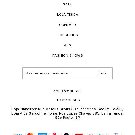
SALE
LOJA FÍSICA
CONTATO
SOBRE NÓS
ALG
FASHION SHOWS
5511972588666
11 972588666
Loja Pínheiros: Rua Mateus Grous 387, Pinheiros, São Paulo-SP /
Loja À La Garçonne Home: Rua Lopes Chaves 383, Barra Funda,
São Paulo - SP