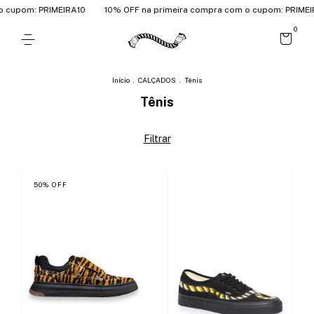
 cupom: PRIMEIRA10
10% OFF na primeira compra com o cupom: PRIMEIR
0
Início
.
CALÇADOS
.
Tênis
Tênis
Filtrar
50
%
OFF