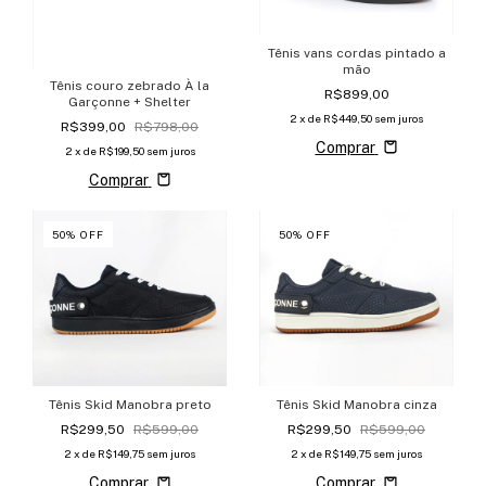
Tênis vans cordas pintado a
mão
Tênis couro zebrado À la
R$899,00
Garçonne + Shelter
2
x de
R$449,50
sem juros
R$399,00
R$798,00
Comprar
2
x de
R$199,50
sem juros
Comprar
50
%
OFF
50
%
OFF
Tênis Skid Manobra preto
Tênis Skid Manobra cinza
R$299,50
R$599,00
R$299,50
R$599,00
2
x de
R$149,75
sem juros
2
x de
R$149,75
sem juros
Comprar
Comprar