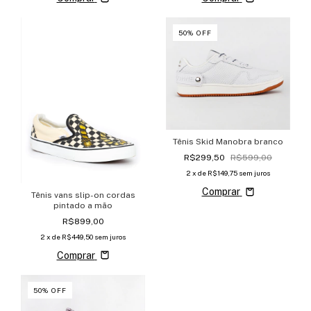
50
%
OFF
Tênis Skid Manobra branco
R$299,50
R$599,00
2
x de
R$149,75
sem juros
Comprar
Tênis vans slip-on cordas
pintado a mão
R$899,00
2
x de
R$449,50
sem juros
Comprar
50
%
OFF