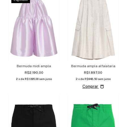
Bermuda midi ampla
Bermuda ampla alfaiataria
R$2.190,00
R$1.897,00
2
x de
R$1.095,00
sem juros
2
x de
R$948,50
sem juros
Comprar