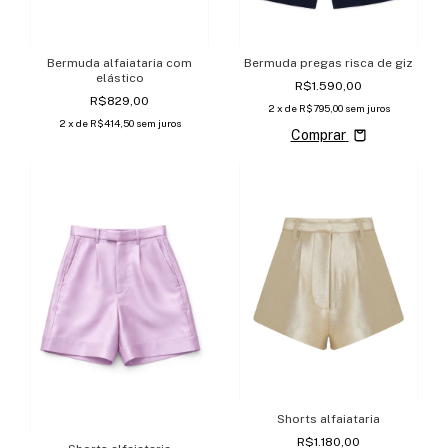
Bermuda alfaiataria com
Bermuda pregas risca de giz
elástico
R$1.590,00
R$829,00
2
x de
R$795,00
sem juros
2
x de
R$414,50
sem juros
Comprar
Shorts alfaiataria
R$1.180,00