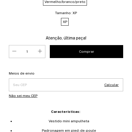
Vermelho/branco/preto
Tamanho:
XP
XP
Atenção, última peça!
Entregas para o CEP:
Alterar CEP
Meios de envio
Calcular
Não sei meu CEP
Características:
Vestido mini ampulheta
Padronagem em pied-de-poule