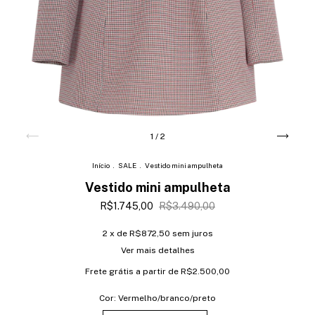
1
/
2
Início
.
SALE
.
Vestido mini ampulheta
Vestido mini ampulheta
R$1.745,00
R$3.490,00
2
x de
R$872,50
sem juros
Ver mais detalhes
Frete grátis
a partir de
R$2.500,00
Cor:
Vermelho/branco/preto