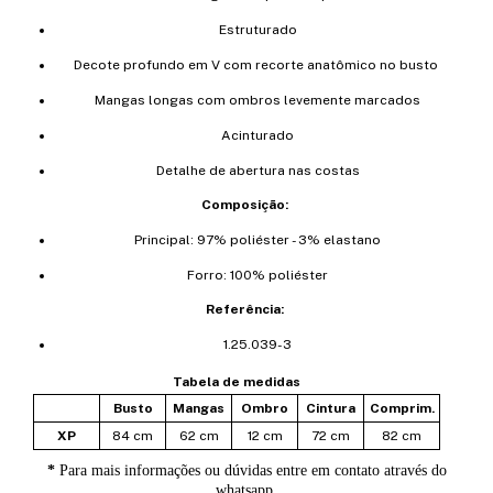
Estruturado
Decote profundo em V com recorte anatômico no busto
Mangas longas com ombros levemente marcados
Acinturado
Detalhe de abertura nas costas
Composição:
Principal: 97% poliéster - 3% elastano
Forro: 100% poliéster
Referência:
1.25.039-3
Tabela de medidas
Busto
Mangas
Ombro
Cintura
Comprim.
XP
84 cm
62 cm
12 cm
72 cm
82 cm
*
Para mais informações ou dúvidas entre em contato através do
whatsapp.