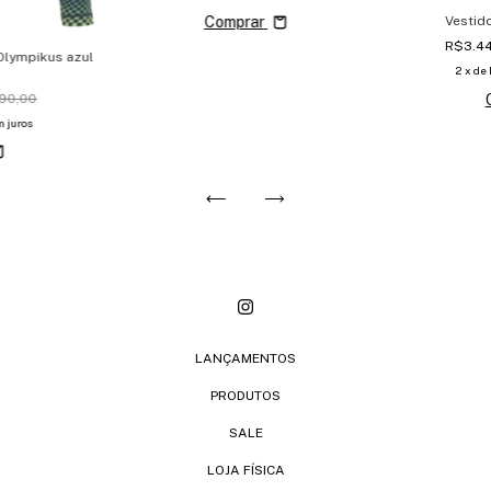
Vestid
Comprar
R$3.4
Olympikus azul
2
x de
490,00
 juros
LANÇAMENTOS
PRODUTOS
SALE
LOJA FÍSICA