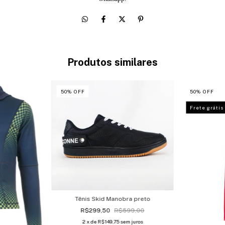
Produtos similares
50
%
OFF
50
%
OFF
Frete grátis
Tênis Skid Manobra preto
R$299,50
R$599,00
2
x de
R$149,75
sem juros