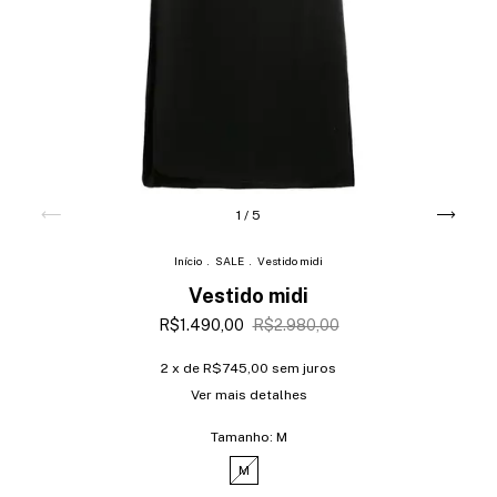
1
/
5
Início
.
SALE
.
Vestido midi
Vestido midi
R$1.490,00
R$2.980,00
2
x de
R$745,00
sem juros
Ver mais detalhes
Tamanho:
M
M