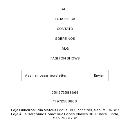
SALE
LOJA FÍSICA
CONTATO
SOBRE NÓS
ALG
FASHION SHOWS
5511972588666
11 972588666
Loja Pínheiros: Rua Mateus Grous 387, Pinheiros, São Paulo-SP /
Loja À La Garçonne Home: Rua Lopes Chaves 383, Barra Funda,
São Paulo - SP