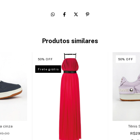
Produtos similares
50
%
OFF
50
%
OFF
Frete grátis
a cinza
Tênis 
99,00
R$2