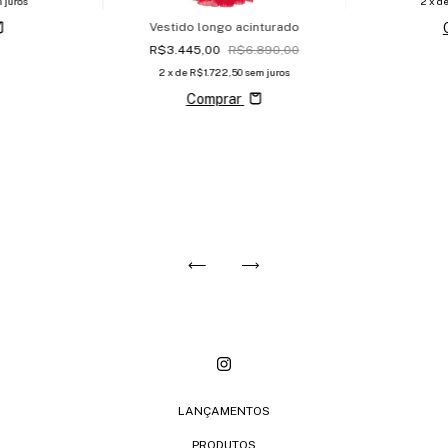
 juros
2
x d
Vestido longo acinturado
R$3.445,00
R$6.890,00
2
x de
R$1.722,50
sem juros
Comprar
LANÇAMENTOS
PRODUTOS