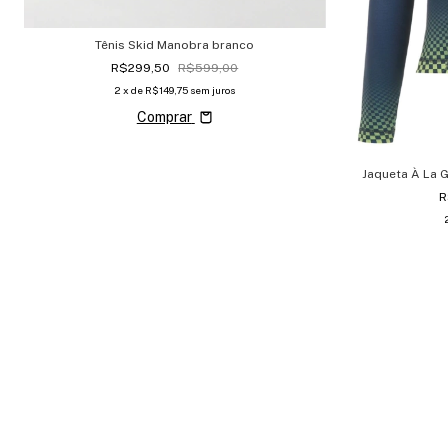
Tênis Skid Manobra branco
R$299,50
R$599,00
2
x de
R$149,75
sem juros
Comprar
Jaqueta À La 
R