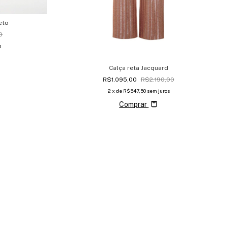
eto
0
s
Calça reta Jacquard
R$1.095,00
R$2.190,00
2
x de
R$547,50
sem juros
Comprar