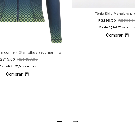
Tênis Skid Manobra pr
R$299,50
R$599,0
2
x de
R$149,75
sem juro
Comprar
Garçonne + Olympikus azul marinho
$745,00
R$1.490,00
2
x de
R$372,50
sem juros
Comprar