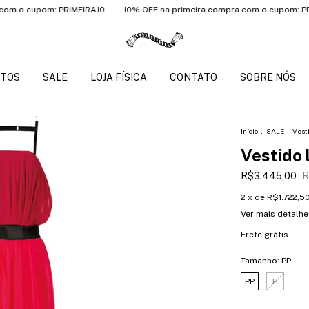
cupom: PRIMEIRA10
10% OFF na primeira compra com o cupom: PRIMEIRA
TOS
SALE
LOJA FÍSICA
CONTATO
SOBRE NÓS
Início
.
SALE
.
Vesti
Vestido 
R$3.445,00
R
2
x de
R$1.722,5
Ver mais detalhe
Frete grátis
Tamanho:
PP
PP
P