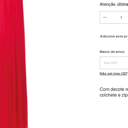
Atenção, última
Adicione este p
Entregas para o 
Meios de envio
Não sei meu CEP
Com decote re
colchete e zíp