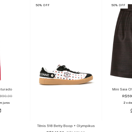
50
%
OFF
50
%
OFF
nturado
Mini Saia 
890,00
R$59
m juros
2
x d
Tênis 518 Betty Boop + Olympikus