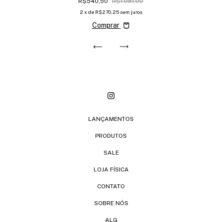
R$540,50
R$1.081,00
2
x de
R$270,25
sem juros
Comprar
LANÇAMENTOS
PRODUTOS
SALE
LOJA FÍSICA
CONTATO
SOBRE NÓS
ALG