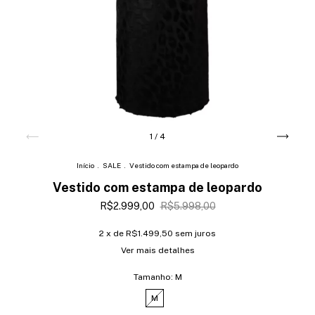
1
/
4
Início
.
SALE
.
Vestido com estampa de leopardo
Vestido com estampa de leopardo
R$2.999,00
R$5.998,00
2
x de
R$1.499,50
sem juros
Ver mais detalhes
Tamanho:
M
M