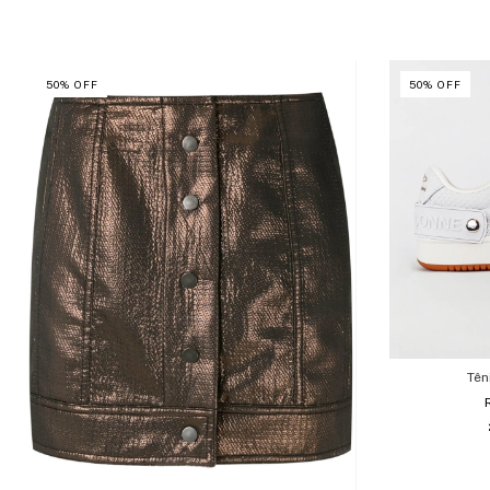
50
%
OFF
50
%
OFF
Tên