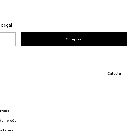
 peça!
CEP:
Alterar CEP
Calcular
 tweed
do no cós
a lateral