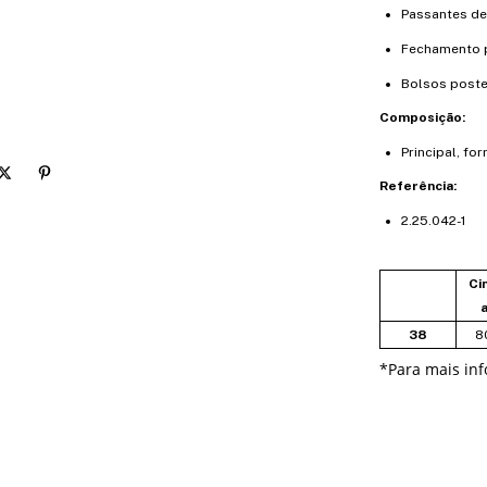
Passantes de
Fechamento p
Bolsos poster
Composição:
Principal, fo
Referência:
2.25.042-1
Ci
a
38
8
*
Para mais in