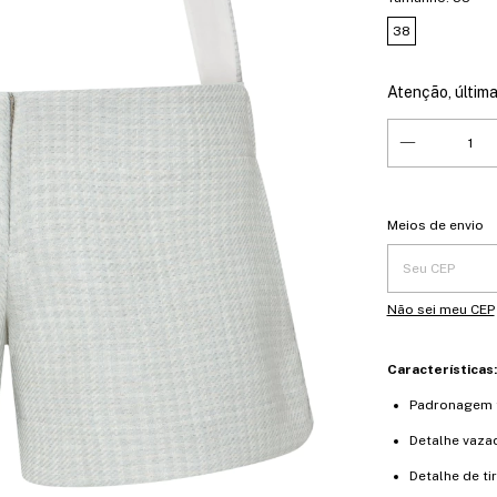
38
Atenção, última
Entregas para o 
Meios de envio
Não sei meu CEP
Características:
Padronagem
Detalhe vaza
Detalhe de tir