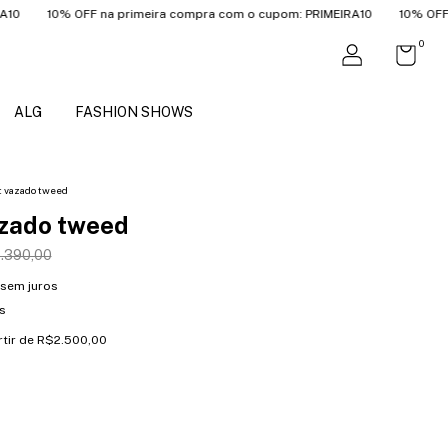
0% OFF na primeira compra com o cupom: PRIMEIRA10
10% OFF na prim
0
ALG
FASHION SHOWS
t vazado tweed
azado tweed
.390,00
sem juros
s
rtir de
R$2.500,00
o