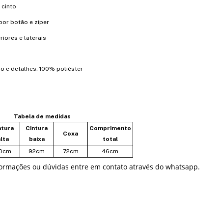
 cinto
or botão e zíper
iores e laterais
rro e detalhes: 100% poliéster
Tabela de medidas
ntura
Cintura
Comprimento
Coxa
lta
baixa
total
0cm
92cm
72cm
46cm
formações ou dúvidas entre em contato através do whatsapp.