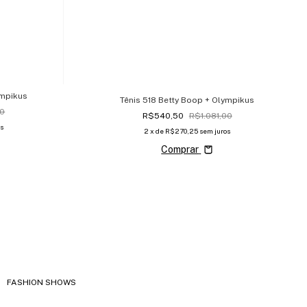
ympikus
Tênis 518 Betty Boop + Olympikus
00
R$540,50
R$1.081,00
s
2
x de
R$270,25
sem juros
Comprar
FASHION SHOWS