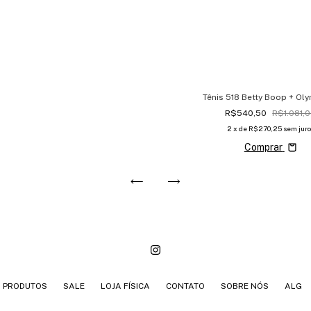
Tênis 518 Betty Boop + Ol
R$540,50
R$1.081,
2
x de
R$270,25
sem juro
Comprar
PRODUTOS
SALE
LOJA FÍSICA
CONTATO
SOBRE NÓS
ALG