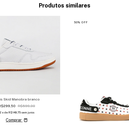
Produtos similares
50
%
OFF
is Skid Manobra branco
R$299,50
R$599,00
2
x de
R$149,75
sem juros
Comprar