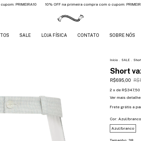
PRIMEIRA10
10% OFF na primeira compra com o cupom: PRIMEIRA10
1
TOS
SALE
LOJA FÍSICA
CONTATO
SOBRE NÓS
Início
.
SALE
.
Shor
Short v
R$695,00
R$1
2
x de
R$347,50
Ver mais detalhe
Frete grátis
a pa
Cor:
Azul/branc
Azul/branco
Tamanho:
38