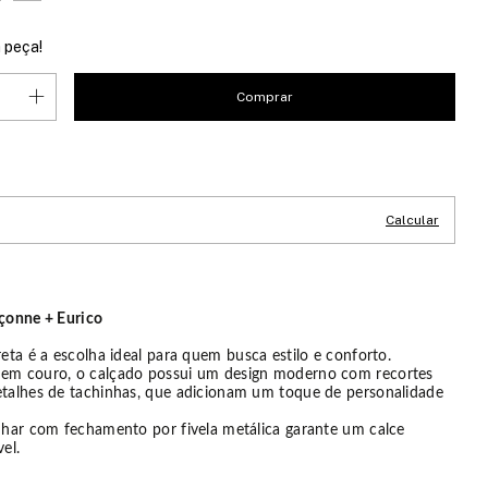
 peça!
CEP:
Alterar CEP
Calcular
rçonne + Eurico
reta é a escolha ideal para quem busca estilo e conforto.
em couro, o calçado possui um design moderno com recortes
etalhes de tachinhas, que adicionam um toque de personalidade
anhar com fechamento por fivela metálica garante um calce
el.
: