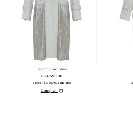
Trench coat pliss
R$4.598,00
2
x de
R$2.299,00
sem juros
Comprar