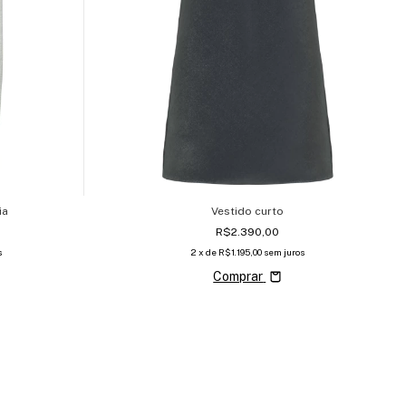
ia
Vestido curto
R$2.390,00
s
2
x de
R$1.195,00
sem juros
Comprar