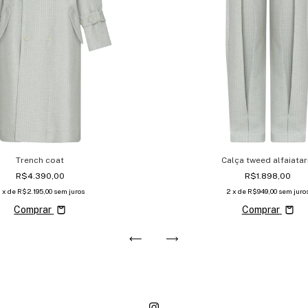
Trench coat
Calça tweed alfaiatar
R$4.390,00
R$1.898,00
2
x de
R$2.195,00
sem juros
2
x de
R$949,00
sem juro
Comprar
Comprar