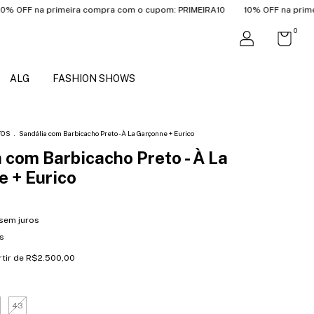
 na primeira compra com o cupom: PRIMEIRA10
10% OFF na primeira co
0
ALG
FASHION SHOWS
TOS
.
Sandália com Barbicacho Preto - À La Garçonne + Eurico
 com Barbicacho Preto - À La
 + Eurico
sem juros
s
rtir de
R$2.500,00
43