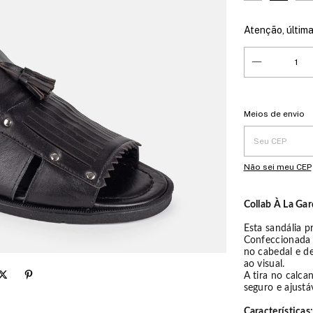
Atenção, última
Entregas para o 
Meios de envio
Não sei meu CEP
Collab À La Ga
Esta sandália p
Confeccionada 
no cabedal e d
ao visual.
A tira no calc
seguro e ajustáv
Características