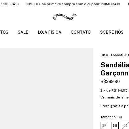
RA10
10% OFF na primeira compra com o cupom: PRIMEIRA10
10% OFF
TOS
SALE
LOJA FÍSICA
CONTATO
SOBRE NÓS
Início
.
LANÇAMEN
Sandália
Garçonne
R$389,90
2
x de
R$194,95
Ver mais detalhe
Frete grátis
a pa
Tamanho:
38
37
38
42