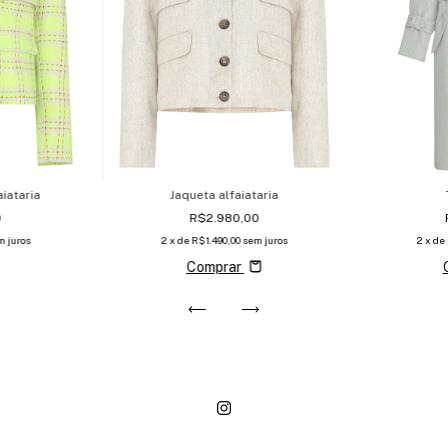
iataria
Jaqueta alfaiataria
0
R$2.980,00
m juros
2
x de
R$1.490,00
sem juros
2
x de
Comprar