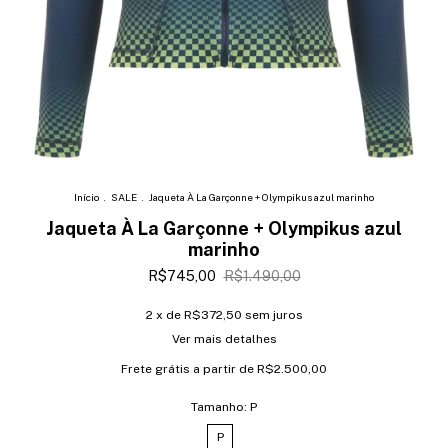
Início
.
SALE
.
Jaqueta À La Garçonne + Olympikus azul marinho
Jaqueta À La Garçonne + Olympikus azul
marinho
R$745,00
R$1.490,00
2
x de
R$372,50
sem juros
Ver mais detalhes
Frete grátis
a partir de
R$2.500,00
Tamanho:
P
P