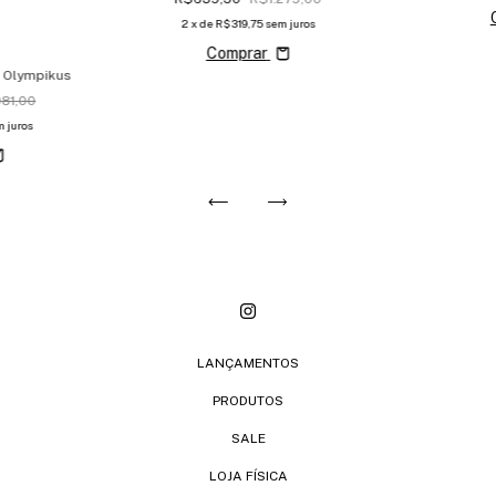
2
x de
R$319,75
sem juros
Comprar
+ Olympikus
081,00
 juros
LANÇAMENTOS
PRODUTOS
SALE
LOJA FÍSICA