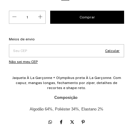
Entregas para o CEP:
Alterar CEP
Meios de envio
Calcular
Não sei meu CEP
Jaqueta À La Garçonne + Olympikus preta À La Garçonne. Com
capuz, mangas longas, fechamento por zíper, detalhes de
recortes e shape reto.
Composição
Algodão 64%, Poliéster 34%, Elastano 2%