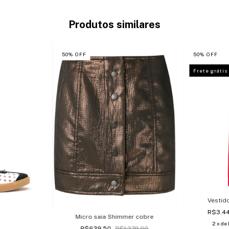
Produtos similares
50
%
OFF
50
%
OFF
Frete grátis
Vestid
R$3.4
Micro saia Shimmer cobre
2
x de
R$639,50
R$1.279,00