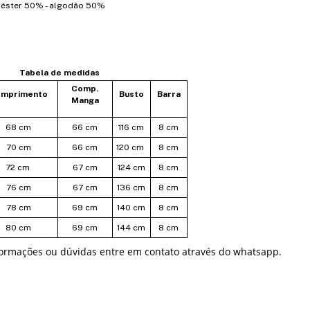
liéster 50% - algodão 50%
Tabela de medidas
Comp.
mprimento
Busto
Barra
Manga
68 cm
66 cm
116 cm
8 cm
70 cm
66 cm
120 cm
8 cm
72 cm
67 cm
124 cm
8 cm
76 cm
67 cm
136 cm
8 cm
78 cm
69 cm
140 cm
8 cm
80 cm
69 cm
144 cm
8 cm
formações ou dúvidas entre em contato através do whatsapp.