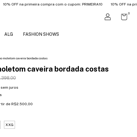
 na primeira compra com o cupom: PRIMEIRA10
10% OFF na primeira c
0
ALG
FASHION SHOWS
o moletom caveira bordada costas
oletom caveira bordada costas
.398,00
sem juros
s
rtir de
R$2.500,00
XXG