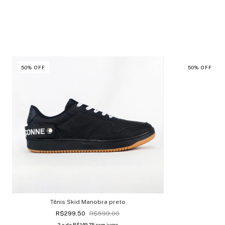
50
%
OFF
50
%
OFF
Tênis Skid Manobra preto
R$299,50
R$599,00
2
x de
R$149,75
sem juros