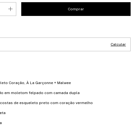
CEP:
Alterar CEP
Calcular
:
leto Coração, À La Garçonne + Malwee
do em moletom felpado com camada dupla
costas de esqueleto preto com coração vermelho
eta
a