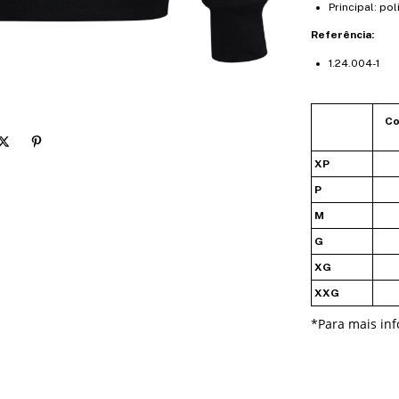
Principal: po
Referência:
1.24.004-1
Co
XP
P
M
G
XG
XXG
*
Para mais in