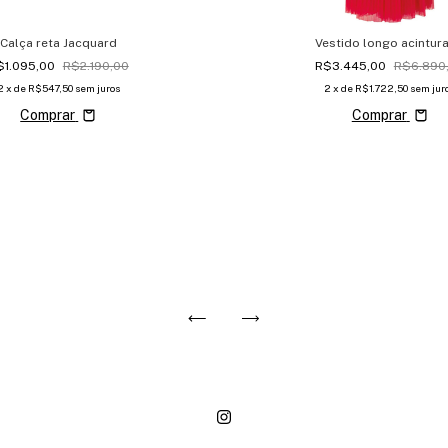
Calça reta Jacquard
Vestido longo acintur
$1.095,00
R$2.190,00
R$3.445,00
R$6.890
2
x de
R$547,50
sem juros
2
x de
R$1.722,50
sem jur
Comprar
Comprar