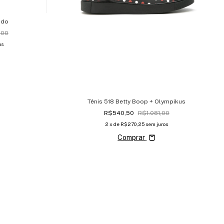
ado
,00
os
Tênis 518 Betty Boop + Olympikus
R$540,50
R$1.081,00
2
x de
R$270,25
sem juros
Comprar