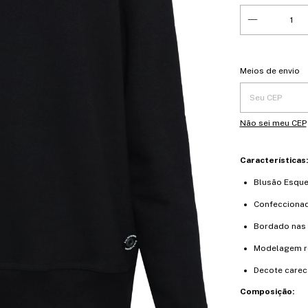
Entregas para o 
Meios de envio
Não sei meu CEP
Características
Blusão Esque
Confecciona
Bordado nas 
Modelagem r
Decote carec
Composição: