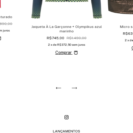
nturado
890,00
Jaqueta À La Garçonne + Olympikus azul
Micro 
m juros
marinho
R$63
R$745,00
R$1.490,00
2
x d
2
x de
R$372,50
sem juros
Comprar
LANÇAMENTOS