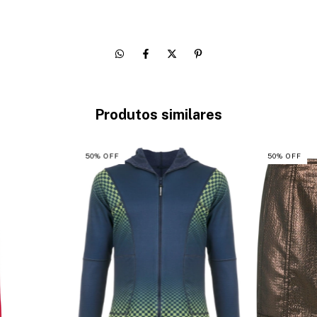
Produtos similares
50
%
OFF
50
%
OFF