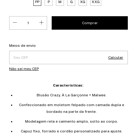
PP
P
M
G
XG
XXG
Entregas para o CEP:
Alterar CEP
Meios de envio
Calcular
Não sei meu CEP
Características:
Blusão Crazy, À La Garçonne + Malwee.
Confeccionado em moletom felpado com camada dupla e
bordado na parte da frente.
Modelagem reta e caimento amplo, solto ao corpo.
Capuz fixo, forrado e cordão personalizado para ajuste.