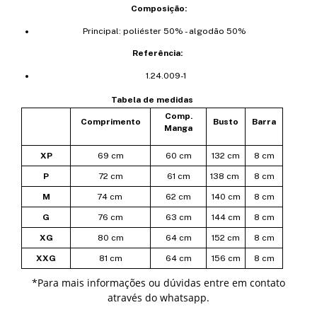
Composição:
Principal: poliéster 50% - algodão 50%
Referência:
1.24.009-1
Tabela de medidas
Comp.
Comprimento
Busto
Barra
Manga
XP
69 cm
60 cm
132 cm
8 cm
P
72 cm
61 cm
138 cm
8 cm
M
74 cm
62 cm
140 cm
8 cm
G
76 cm
63 cm
144 cm
8 cm
XG
80 cm
64 cm
152 cm
8 cm
XXG
81 cm
64 cm
156 cm
8 cm
*
Para mais informações ou dúvidas entre em contato
através do whatsapp.