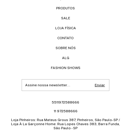
PRODUTOS
SALE
LOJA FÍSICA
CONTATO
SOBRE NÓS
ALG
FASHION SHOWS
5511972588666
11 972588666
Loja Pínheiros: Rua Mateus Grous 387, Pinheiros, São Paulo-SP /
Loja À La Garçonne Home: Rua Lopes Chaves 383, Barra Funda,
São Paulo - SP