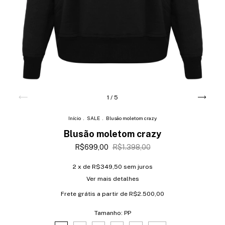
1
/
5
Início
.
SALE
.
Blusão moletom crazy
Blusão moletom crazy
R$699,00
R$1.398,00
2
x de
R$349,50
sem juros
Ver mais detalhes
Frete grátis
a partir de
R$2.500,00
Tamanho:
PP