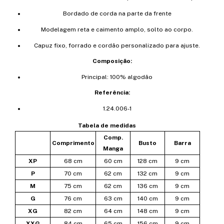
Bordado de corda na parte da frente
Modelagem reta e caimento amplo, solto ao corpo.
Capuz fixo, forrado e cordão personalizado para ajuste.
Composição:
Principal: 100% algodão
Referência:
1.24.006-1
Tabela de medidas
Comp.
Comprimento
Busto
Barra
Manga
XP
68 cm
60 cm
128 cm
9 cm
P
70 cm
62 cm
132 cm
9 cm
M
75 cm
62 cm
136 cm
9 cm
G
76 cm
63 cm
140 cm
9 cm
XG
82 cm
64 cm
148 cm
9 cm
XXG
84 cm
65 cm
156 cm
9 cm