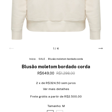
1
/
4
Início
.
SALE
.
Blusão moletom bordado corda
Blusão moletom bordado corda
R$649,00
R$1.298,00
2
x de
R$324,50
sem juros
Ver mais detalhes
Frete grátis
a partir de
R$2.500,00
Tamanho:
M