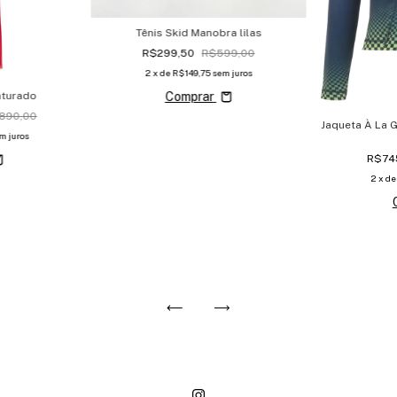
Tênis Skid Manobra lilas
R$299,50
R$599,00
2
x de
R$149,75
sem juros
nturado
Comprar
890,00
Jaqueta À La 
m juros
R$74
2
x d