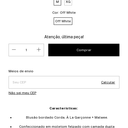
M
XG
Cor:
Off White
Off White
Atenção, última peça!
Entregas para o CEP:
Alterar CEP
Meios de envio
Calcular
Não sei meu CEP
Características:
Blusão bordado Corda, À La Garçonne + Malwee.
Confeccionado em moletom felpado com camada dupla