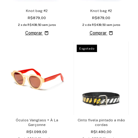
Knot bag #2
Knot bag #2
R$879,00
R$879,00
2
x de
R$439,50
sem juros
2
x de
R$439,50
sem juros
Comprar
Comprar
Esgotado
Óculos Vanglass + À La
Cinto fivela pintado a mão
Garçonne
cordas
R$1.099,00
R$1.490,00