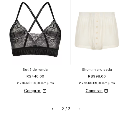
Short micro seda
Sutiã de renda
R$998,00
R$440,00
2
x de
R$499,00
sem juros
2
x de
R$220,00
sem juros
Comprar
Comprar
2
/
2