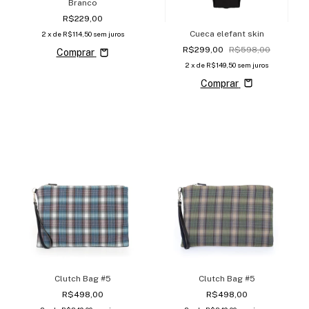
Branco
R$229,00
Cueca elefant skin
2
x de
R$114,50
sem juros
R$299,00
R$598,00
Comprar
2
x de
R$149,50
sem juros
Comprar
Clutch Bag #5
Clutch Bag #5
R$498,00
R$498,00