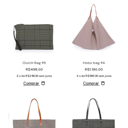
Clutch Bag #5
Hobo bag #4
R$498,00
R$1.190,00
2
x de
R$249,00
sem juros
2
x de
R$595,00
sem juros
Comprar
Comprar